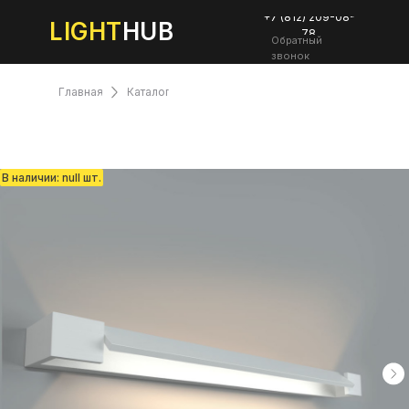
+7 (812) 209-08-
LIGHT
HUB
78
Обратный
звонок
Главная
Каталог