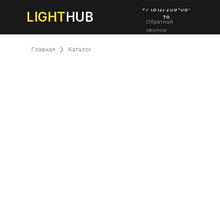
+7 (812) 209-08-
LIGHT
HUB
78
Обратный
звонок
Главная
Каталог