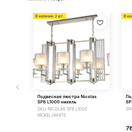
к Side
Подвесная люстра Nicolas
По
SP8 L1000 никель
SP
SKU:
NICOLAS SP8 L1000
SK
NICKEL/WHITE
7