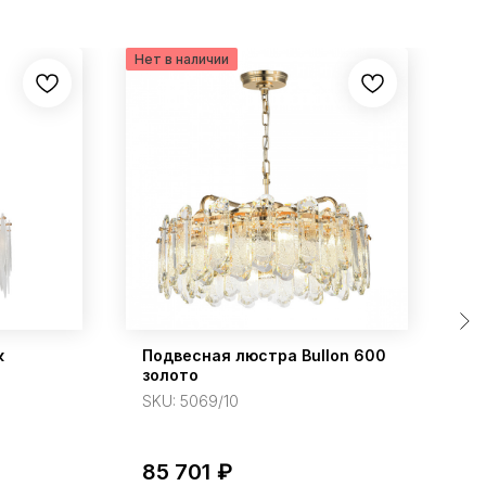
к
Подвесная люстра Bullon 600
П
золото
Ca
SKU:
5069/10
S
85 701
₽
6