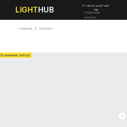
+7 (812) 209-08-
LIGHT
HUB
78
Обратный
звонок
Главная
Каталог