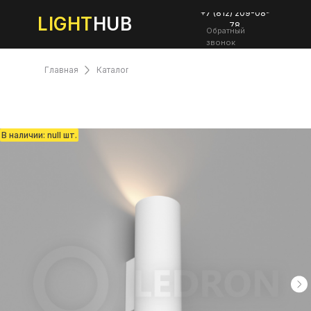
+7 (812) 209-08-
LIGHT
HUB
78
Обратный
звонок
Главная
Каталог