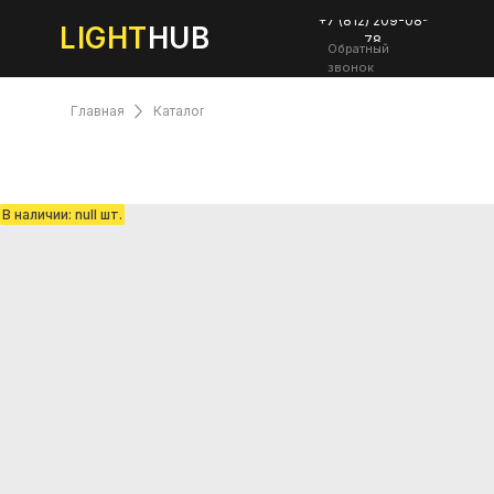
+7 (812) 209-08-
LIGHT
HUB
78
Обратный
звонок
Главная
Каталог