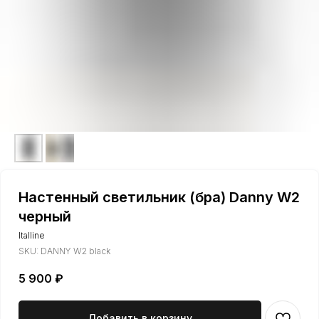
Настенный светильник (бра) Danny W2
черный
Italline
SKU:
DANNY W2 black
5 900
₽
Добавить в корзину