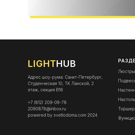
РАЗД
LIGHT
HUB
Люстры
Адрес шоу-рума: Санкт-Петербург,
Подвес
Студенческая 10, ТК Ланской, 2
этаж, секция B16
Настенн
Настоль
+7 (812) 209-08-78
2090878@inbox.ru
Торшер
powered by
svetlodoma.com
2024
Функци