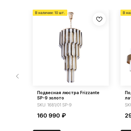
ica 800
Подвесная люстра Frizzante
По
SP-9 золото
ла
SKU:
1681/01 SP-9
SK
160 990
₽
2