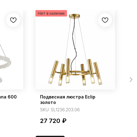
ana 600
Подвесная люстра Eclip
По
золото
л
SKU:
SL1236.203.06
S
27 720
₽
4