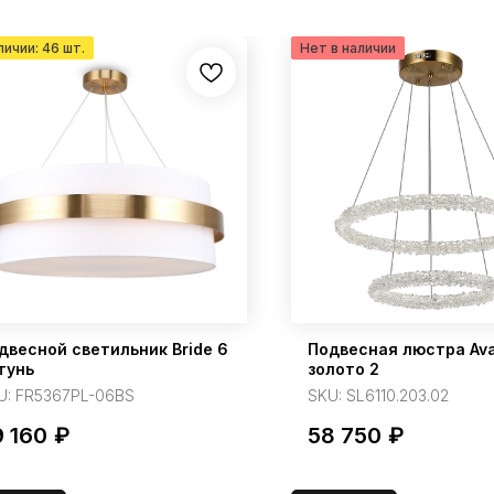
двесной светильник Bride 6
Подвесная люстра Av
тунь
золото 2
U:
FR5367PL-06BS
SKU:
SL6110.203.02
9 160
₽
58 750
₽